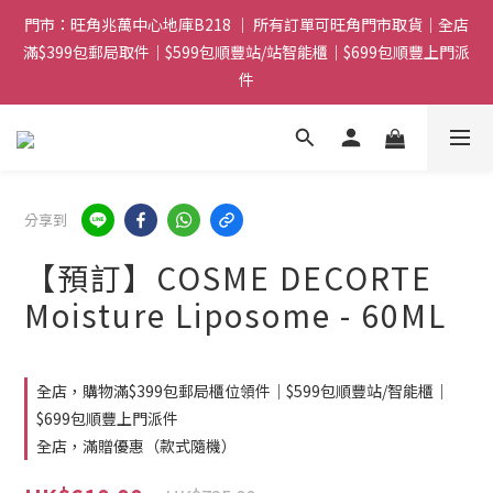
門市：旺角兆萬中心地庫B218 ｜ 所有訂單可旺角門市取貨｜全店
門市：旺角兆萬中心地庫B218 ｜ 所有訂單可旺角門市取貨｜全店
滿$399包郵局取件｜$599包順豐站/站智能櫃｜$699包順豐上門派
滿$399包郵局取件｜$599包順豐站/站智能櫃｜$699包順豐上門派
件
件
滿贈優惠🎁 滿$788送Gucci香水Sample｜ 滿$1088送Clarins 煥
顏緊緻亮肌日霜 5mL｜$1388送fwee布丁唇頰兩用霜(色號隨機)|
滿$1888送Charlotte Tilbury唇膏
分享到
門市：旺角兆萬中心地庫B218 ｜ 所有訂單可旺角門市取貨｜全店
滿$399包郵局取件｜$599包順豐站/站智能櫃｜$699包順豐上門派
【預訂】COSME DECORTE
件
Moisture Liposome - 60ML
全店，購物滿$399包郵局櫃位領件｜$599包順豐站/智能櫃｜
$699包順豐上門派件
全店，滿贈優惠（款式隨機）