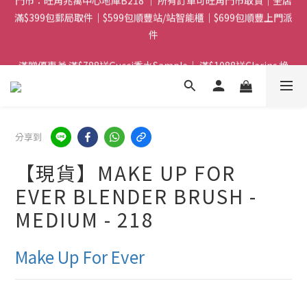
滿$399包郵局取件｜$599包順豐站/站智能櫃｜$699包順豐上門派
門市：旺角兆萬中心地庫B218 ｜ 所有訂單可旺角門市取貨｜全店
件
滿$399包郵局取件｜$599包順豐站/站智能櫃｜$699包順豐上門派
件
滿贈優惠🎁 滿$788送Gucci香水Sample｜ 滿$1088送Clarins 煥
顏緊緻亮肌日霜 5mL｜$1388送fwee布丁唇頰兩用霜(色號隨機)|
滿$1888送Charlotte Tilbury唇膏
門市：旺角兆萬中心地庫B218 ｜ 所有訂單可旺角門市取貨｜全店
分享到
滿$399包郵局取件｜$599包順豐站/站智能櫃｜$699包順豐上門派
件
【現貨】MAKE UP FOR
EVER BLENDER BRUSH -
MEDIUM - 218
Make Up For Ever