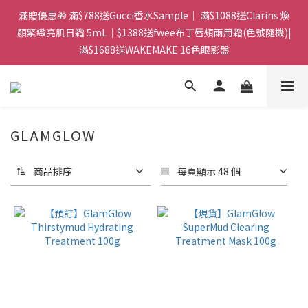
門市：旺角兆萬中心地庫B218 ｜ 所有訂單可旺角門市取貨｜全店
滿贈優惠🎁 滿$788送Gucci香水Sample｜ 滿$1088送Clarins 煥
滿$399包郵局取件｜$599包順豐站/站智能櫃｜$699包順豐上門派
顏緊緻亮肌日霜 5mL｜$1388送fwee布丁唇頰兩用霜(色號隨機)|
滿$1688送WAKEMAKE 16色眼影盤
件
門市：旺角兆萬中心地庫B218 ｜ 所有訂單可旺角門市取貨｜全店
滿$399包郵局取件｜$599包順豐站/站智能櫃｜$699包順豐上門派
件
GLAMGLOW
商品排序
每頁顯示 48 個