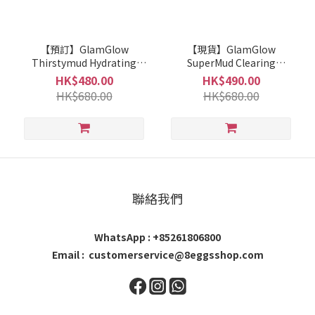
【預訂】GlamGlow
【現貨】GlamGlow
Thirstymud Hydrating
SuperMud Clearing
Treatment 100g
Treatment Mask 100g
HK$480.00
HK$490.00
HK$680.00
HK$680.00
聯絡我們
WhatsApp : +85261806800
Email : customerservice@8eggsshop.com