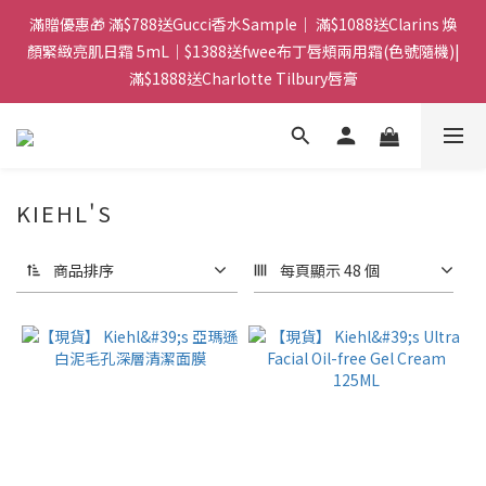
門市：旺角兆萬中心地庫B218 ｜ 所有訂單可旺角門市取貨｜全店
滿贈優惠🎁 滿$788送Gucci香水Sample｜ 滿$1088送Clarins 煥
滿$399包郵局取件｜$599包順豐站/站智能櫃｜$699包順豐上門派
顏緊緻亮肌日霜 5mL｜$1388送fwee布丁唇頰兩用霜(色號隨機)|
滿$1888送Charlotte Tilbury唇膏
件
門市：旺角兆萬中心地庫B218 ｜ 所有訂單可旺角門市取貨｜全店
滿$399包郵局取件｜$599包順豐站/站智能櫃｜$699包順豐上門派
件
KIEHL'S
商品排序
每頁顯示 48 個