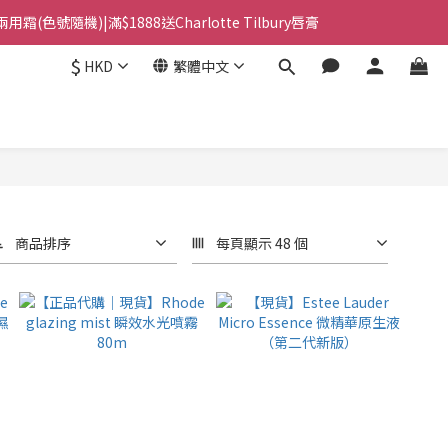
用霜(色號隨機)|滿$1888送Charlotte Tilbury唇膏
站智能櫃｜$699包順豐上門派件
$
HKD
繁體中文
站智能櫃｜$699包順豐上門派件
商品排序
每頁顯示 48 個