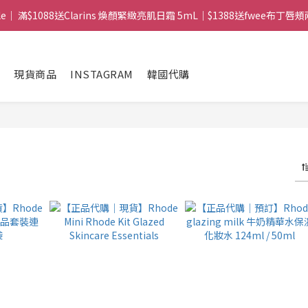
mple｜ 滿$1088送Clarins 煥顏緊緻亮肌日霜 5mL｜$1388送fwee布丁唇頰兩
 ｜ 所有訂單可旺角門市取貨｜全店滿$399包郵局取件｜$599包順豐站/
 ｜ 所有訂單可旺角門市取貨｜全店滿$399包郵局取件｜$599包順豐站/
現貨商品
INSTAGRAM
韓國代購