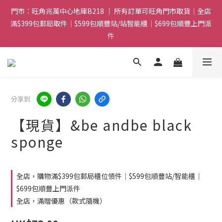
門市：旺角兆萬中心地庫B218 ｜ 所有訂單可旺角門市取貨｜全店
門市：旺角兆萬中心地庫B218 ｜ 所有訂單可旺角門市取貨｜全店
滿$399包郵局取件｜$599包順豐站/站智能櫃｜$699包順豐上門派
滿$399包郵局取件｜$599包順豐站/站智能櫃｜$699包順豐上門派
件
件
滿贈優惠🎁 滿$788送Gucci香水Sample｜ 滿$1088送Clarins 煥
顏緊緻亮肌日霜 5mL｜$1388送fwee布丁唇頰兩用霜(色號隨機)|
滿$1688送WAKEMAKE 16色眼影盤
分享到
門市：旺角兆萬中心地庫B218 ｜ 所有訂單可旺角門市取貨｜全店
滿$399包郵局取件｜$599包順豐站/站智能櫃｜$699包順豐上門派
【現貨】&be andbe black
件
sponge
全店，購物滿$399包郵局櫃位領件｜$599包順豐站/智能櫃｜
$699包順豐上門派件
全店，滿贈優惠（款式隨機）