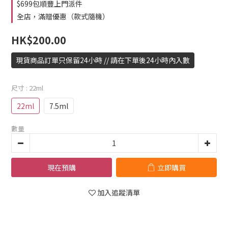
$699包順豐上門派件
全店，滿贈優惠（款式隨機）
HK$200.00
現貨商品訂單只保留24小時 // 請在下單後24小時內入數
尺寸
: 22ml
22ml
7.5ml
數量
現在預購
立即購買
加入追蹤清單