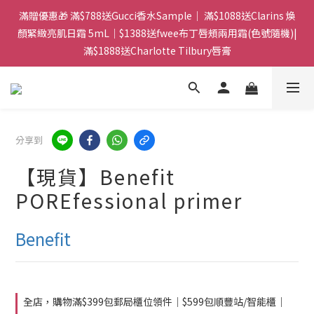
門市：旺角兆萬中心地庫B218 ｜ 所有訂單可旺角門市取貨｜全店
滿贈優惠🎁 滿$788送Gucci香水Sample｜ 滿$1088送Clarins 煥
滿$399包郵局取件｜$599包順豐站/站智能櫃｜$699包順豐上門派
顏緊緻亮肌日霜 5mL｜$1388送fwee布丁唇頰兩用霜(色號隨機)|
滿$1888送Charlotte Tilbury唇膏
件
門市：旺角兆萬中心地庫B218 ｜ 所有訂單可旺角門市取貨｜全店
滿$399包郵局取件｜$599包順豐站/站智能櫃｜$699包順豐上門派
件
分享到
【現貨】Benefit
POREfessional primer
Benefit
全店，購物滿$399包郵局櫃位領件｜$599包順豐站/智能櫃｜