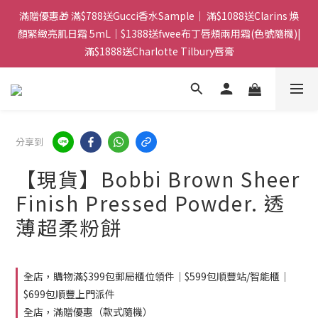
門市：旺角兆萬中心地庫B218 ｜ 所有訂單可旺角門市取貨｜全店
滿贈優惠🎁 滿$788送Gucci香水Sample｜ 滿$1088送Clarins 煥
滿$399包郵局取件｜$599包順豐站/站智能櫃｜$699包順豐上門派
顏緊緻亮肌日霜 5mL｜$1388送fwee布丁唇頰兩用霜(色號隨機)|
滿$1888送Charlotte Tilbury唇膏
件
門市：旺角兆萬中心地庫B218 ｜ 所有訂單可旺角門市取貨｜全店
滿$399包郵局取件｜$599包順豐站/站智能櫃｜$699包順豐上門派
件
分享到
【現貨】Bobbi Brown Sheer
Finish Pressed Powder. 透
薄超柔粉餅
全店，購物滿$399包郵局櫃位領件｜$599包順豐站/智能櫃｜
$699包順豐上門派件
全店，滿贈優惠（款式隨機）