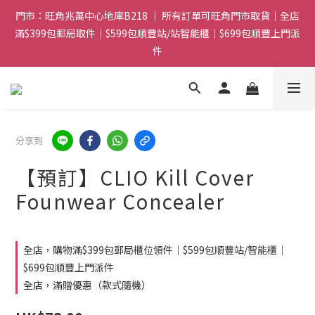
門市：旺角兆萬中心地庫B218 ｜ 所有訂單可旺角門市取貨｜全店
門市：旺角兆萬中心地庫B218 ｜ 所有訂單可旺角門市取貨｜全店
滿$399包郵局取件｜$599包順豐站/站智能櫃｜$699包順豐上門派
滿$399包郵局取件｜$599包順豐站/站智能櫃｜$699包順豐上門派
件
件
滿贈優惠🎁 滿$788送Gucci香水Sample｜ 滿$1088送Clarins 煥
顏緊緻亮肌日霜 5mL｜$1388送fwee布丁唇頰兩用霜(色號隨機)|
滿$1688送WAKEMAKE 16色眼影盤
分享到
門市：旺角兆萬中心地庫B218 ｜ 所有訂單可旺角門市取貨｜全店
滿$399包郵局取件｜$599包順豐站/站智能櫃｜$699包順豐上門派
【預訂】CLIO Kill Cover
件
Founwear Concealer
全店，購物滿$399包郵局櫃位領件｜$599包順豐站/智能櫃｜
$699包順豐上門派件
全店，滿贈優惠（款式隨機）