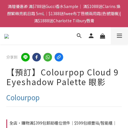
門市：旺角兆萬中心地庫B218 ｜ 所有訂單可旺角門市取貨｜全店
滿贈優惠🎁 滿$788送Gucci香水Sample｜ 滿$1088送Clarins 煥
滿$399包郵局取件｜$599包順豐站/站智能櫃｜$699包順豐上門派
顏緊緻亮肌日霜 5mL｜$1388送fwee布丁唇頰兩用霜(色號隨機)|
滿$1888送Charlotte Tilbury唇膏
件
門市：旺角兆萬中心地庫B218 ｜ 所有訂單可旺角門市取貨｜全店
滿$399包郵局取件｜$599包順豐站/站智能櫃｜$699包順豐上門派
件
分享到
【預訂】Colourpop Cloud 9
Eyeshadow Palette 眼影
Colourpop
全店，購物滿$399包郵局櫃位領件｜$599包順豐站/智能櫃｜