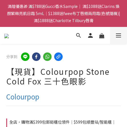
門市：旺角兆萬中心地庫B218 ｜ 所有訂單可旺角門市取貨｜全店
滿贈優惠🎁 滿$788送Gucci香水Sample｜ 滿$1088送Clarins 煥
滿$399包郵局取件｜$599包順豐站/站智能櫃｜$699包順豐上門派
顏緊緻亮肌日霜 5mL｜$1388送fwee布丁唇頰兩用霜(色號隨機)|
滿$1888送Charlotte Tilbury唇膏
件
門市：旺角兆萬中心地庫B218 ｜ 所有訂單可旺角門市取貨｜全店
滿$399包郵局取件｜$599包順豐站/站智能櫃｜$699包順豐上門派
件
分享到
【現貨】Colourpop Stone
Cold Fox 三十色眼影
Colourpop
全店，購物滿$399包郵局櫃位領件｜$599包順豐站/智能櫃｜