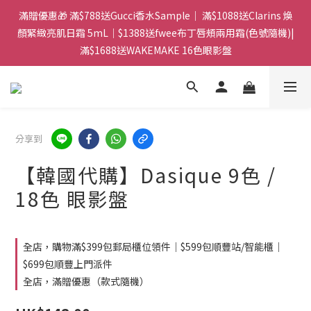
門市：旺角兆萬中心地庫B218 ｜ 所有訂單可旺角門市取貨｜全店
滿贈優惠🎁 滿$788送Gucci香水Sample｜ 滿$1088送Clarins 煥
滿$399包郵局取件｜$599包順豐站/站智能櫃｜$699包順豐上門派
顏緊緻亮肌日霜 5mL｜$1388送fwee布丁唇頰兩用霜(色號隨機)|
滿$1688送WAKEMAKE 16色眼影盤
件
門市：旺角兆萬中心地庫B218 ｜ 所有訂單可旺角門市取貨｜全店
滿$399包郵局取件｜$599包順豐站/站智能櫃｜$699包順豐上門派
件
分享到
【韓國代購】Dasique 9色 /
18色 眼影盤
全店，購物滿$399包郵局櫃位領件｜$599包順豐站/智能櫃｜
$699包順豐上門派件
全店，滿贈優惠（款式隨機）