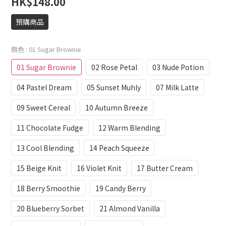
HK$148.00
預購商品
顏色
: 01 Sugar Brownie
01 Sugar Brownie
02 Rose Petal
03 Nude Potion
04 Pastel Dream
05 Sunset Muhly
07 Milk Latte
09 Sweet Cereal
10 Autumn Breeze
11 Chocolate Fudge
12 Warm Blending
13 Cool Blending
14 Peach Squeeze
15 Beige Knit
16 Violet Knit
17 Butter Cream
18 Berry Smoothie
19 Candy Berry
20 Blueberry Sorbet
21 Almond Vanilla