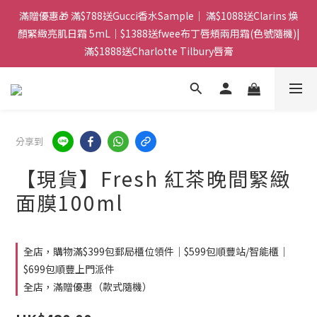
門市：旺角兆萬中心地庫B218 ｜ 所有訂單可旺角門市取貨｜全店
滿贈優惠🎁 滿$788送Gucci香水Sample｜ 滿$1088送Clarins 煥
滿$399包郵局取件｜$599包順豐站/站智能櫃｜$699包順豐上門派
顏緊緻亮肌日霜 5mL｜$1388送fwee布丁唇頰兩用霜(色號隨機)|
滿$1888送Charlotte Tilbury唇膏
件
門市：旺角兆萬中心地庫B218 ｜ 所有訂單可旺角門市取貨｜全店
滿$399包郵局取件｜$599包順豐站/站智能櫃｜$699包順豐上門派
件
分享到
【現貨】Fresh 紅茶晚間緊緻
面膜100ml
全店，購物滿$399包郵局櫃位領件｜$599包順豐站/智能櫃｜
$699包順豐上門派件
全店，滿贈優惠（款式隨機）