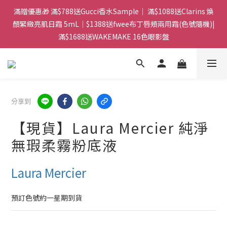
門市：旺角兆萬中心地庫B218 ｜ 所有訂單可旺角門市取貨｜全店
滿贈優惠🎁 滿$788送Gucci香水Sample｜ 滿$1088送Clarins 煥
滿$399包郵局取件｜$599包順豐站/站智能櫃｜$699包順豐上門派
顏緊緻亮肌日霜 5mL｜$1388送fwee布丁唇頰兩用霜(色號隨機)|
滿$1688送WAKEMAKE 16色眼影盤
件
門市：旺角兆萬中心地庫B218 ｜ 所有訂單可旺角門市取貨｜全店
滿$399包郵局取件｜$599包順豐站/站智能櫃｜$699包順豐上門派
件
分享到
【現貨】Laura Mercier 純淨
無瑕柔霧粉底液
Laura Mercier
預訂色號約一星期到貨