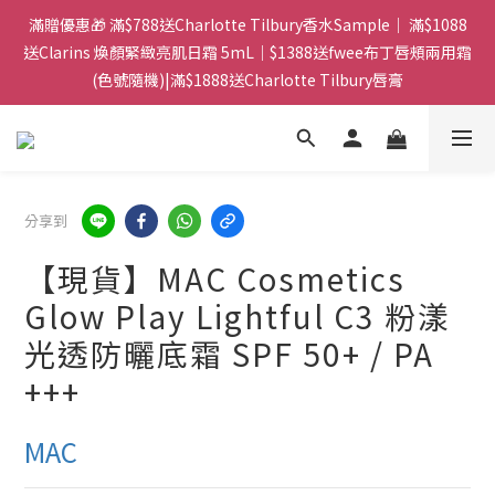
門市：旺角兆萬中心地庫B218 ｜ 所有訂單可旺角門市取貨｜全店
滿贈優惠🎁 滿$788送Charlotte Tilbury香水Sample｜ 滿$1088
滿$399包郵局取件｜$599包順豐站/站智能櫃｜$699包順豐上門派
送Clarins 煥顏緊緻亮肌日霜 5mL｜$1388送fwee布丁唇頰兩用霜
(色號隨機)|滿$1888送Charlotte Tilbury唇膏
件
門市：旺角兆萬中心地庫B218 ｜ 所有訂單可旺角門市取貨｜全店
滿$399包郵局取件｜$599包順豐站/站智能櫃｜$699包順豐上門派
件
分享到
【現貨】MAC Cosmetics
Glow Play Lightful C3 粉漾
光透防曬底霜 SPF 50+ / PA
+++
MAC