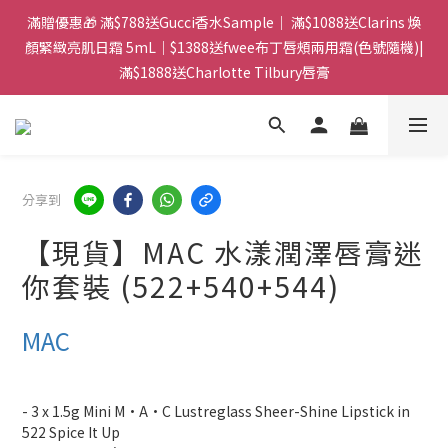
門市：旺角兆萬中心地庫B218 ｜ 所有訂單可旺角門市取貨｜全店
滿贈優惠🎁 滿$788送Gucci香水Sample｜ 滿$1088送Clarins 煥
滿$399包郵局取件｜$599包順豐站/站智能櫃｜$699包順豐上門派
顏緊緻亮肌日霜 5mL｜$1388送fwee布丁唇頰兩用霜(色號隨機)|
滿$1888送Charlotte Tilbury唇膏
件
門市：旺角兆萬中心地庫B218 ｜ 所有訂單可旺角門市取貨｜全店
滿$399包郵局取件｜$599包順豐站/站智能櫃｜$699包順豐上門派
件
分享到
【現貨】MAC 水漾潤澤唇膏迷
你套裝 (522+540+544)
MAC
- 3 x 1.5g Mini M·A·C Lustreglass Sheer-Shine Lipstick in 
522 Spice It Up