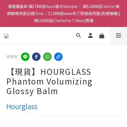
門市：旺角兆萬中心地庫B218 ｜ 所有訂單可旺角門市取貨｜全店
滿贈優惠🎁 滿$788送Gucci香水Sample｜ 滿$1088送Clarins 煥
滿$399包郵局取件｜$599包順豐站/站智能櫃｜$699包順豐上門派
顏緊緻亮肌日霜 5mL｜$1388送fwee布丁唇頰兩用霜(色號隨機)|
滿$1888送Charlotte Tilbury唇膏
件
門市：旺角兆萬中心地庫B218 ｜ 所有訂單可旺角門市取貨｜全店
滿$399包郵局取件｜$599包順豐站/站智能櫃｜$699包順豐上門派
件
分享到
【現貨】HOURGLASS
Phantom Volumizing
Glossy Balm
Hourglass