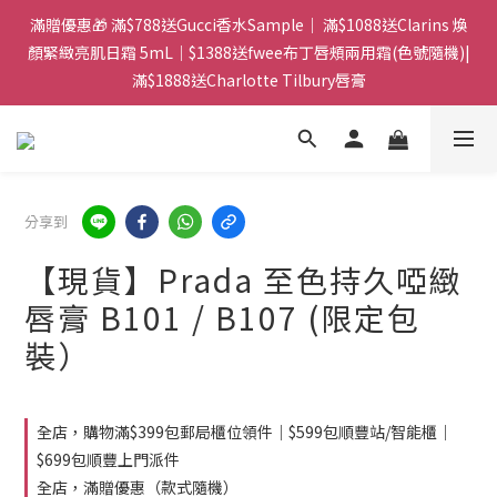
門市：旺角兆萬中心地庫B218 ｜ 所有訂單可旺角門市取貨｜全店
滿贈優惠🎁 滿$788送Gucci香水Sample｜ 滿$1088送Clarins 煥
滿$399包郵局取件｜$599包順豐站/站智能櫃｜$699包順豐上門派
顏緊緻亮肌日霜 5mL｜$1388送fwee布丁唇頰兩用霜(色號隨機)|
滿$1888送Charlotte Tilbury唇膏
件
門市：旺角兆萬中心地庫B218 ｜ 所有訂單可旺角門市取貨｜全店
滿$399包郵局取件｜$599包順豐站/站智能櫃｜$699包順豐上門派
件
分享到
【現貨】Prada 至色持久啞緻
唇膏 B101 / B107 (限定包
裝）
全店，購物滿$399包郵局櫃位領件｜$599包順豐站/智能櫃｜
$699包順豐上門派件
全店，滿贈優惠（款式隨機）