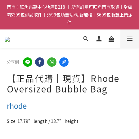
門市：旺角兆萬中心地庫B218 ｜ 所有訂單可旺角門市取貨｜全店
門市：旺角兆萬中心地庫B218 ｜ 所有訂單可旺角門市取貨｜全店
滿$399包郵局取件｜$599包順豐站/站智能櫃｜$699包順豐上門派
滿$399包郵局取件｜$599包順豐站/站智能櫃｜$699包順豐上門派
件
件
滿贈優惠🎁 滿$788送Gucci香水Sample｜ 滿$1088送Clarins 煥
顏緊緻亮肌日霜 5mL｜$1388送fwee布丁唇頰兩用霜(色號隨機)|
滿$1688送WAKEMAKE 16色眼影盤
分享到
門市：旺角兆萬中心地庫B218 ｜ 所有訂單可旺角門市取貨｜全店
滿$399包郵局取件｜$599包順豐站/站智能櫃｜$699包順豐上門派
【正品代購｜現貨】Rhode
件
Oversized Bubble Bag
rhode
Size: 17.79” length / 13.7” height.