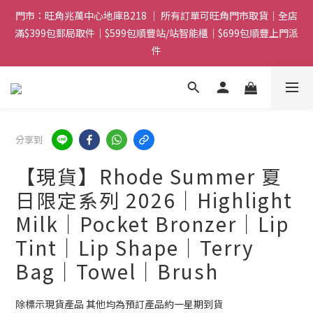
門市：旺角兆萬中心地庫B218 ｜ 所有訂單可旺角門市取貨｜全店
門市：旺角兆萬中心地庫B218 ｜ 所有訂單可旺角門市取貨｜全店
滿$399包郵局取件｜$599包順豐站/站智能櫃｜$699包順豐上門派
滿$399包郵局取件｜$599包順豐站/站智能櫃｜$699包順豐上門派
件
件
滿贈優惠🎁 滿$788送Gucci香水Sample｜ 滿$1088送Clarins 煥
顏緊緻亮肌日霜 5mL｜$1388送fwee布丁唇頰兩用霜(色號隨機)|
滿$1688送WAKEMAKE 16色眼影盤
分享到
門市：旺角兆萬中心地庫B218 ｜ 所有訂單可旺角門市取貨｜全店
滿$399包郵局取件｜$599包順豐站/站智能櫃｜$699包順豐上門派
【現貨】Rhode Summer 夏
件
日限定系列 2026｜Highlight
Milk｜Pocket Bronzer｜Lip
Tint｜Lip Shape｜Terry
Bag｜Towel｜Brush
除標示現貨產品 其他均為預訂產品約一星期到貨