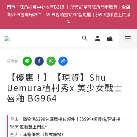
門市：旺角兆萬中心地庫B218 ｜ 所有訂單可旺角門市取貨｜全店
門市：旺角兆萬中心地庫B218 ｜ 所有訂單可旺角門市取貨｜全店
滿$399包郵局取件｜$599包順豐站/站智能櫃｜$699包順豐上門派
滿$399包郵局取件｜$599包順豐站/站智能櫃｜$699包順豐上門派
件
件
滿贈優惠🎁 滿$788送Gucci香水Sample｜ 滿$1088送Clarins 煥
顏緊緻亮肌日霜 5mL｜$1388送fwee布丁唇頰兩用霜(色號隨機)|
滿$1688送WAKEMAKE 16色眼影盤
分享到
門市：旺角兆萬中心地庫B218 ｜ 所有訂單可旺角門市取貨｜全店
滿$399包郵局取件｜$599包順豐站/站智能櫃｜$699包順豐上門派
【優惠！】【現貨】Shu
件
Uemura植村秀x 美少女戰士
唇釉 BG964
全店，購物滿$399包郵局櫃位領件｜$599包順豐站/智能櫃｜
$699包順豐上門派件
全店，滿贈優惠（款式隨機）