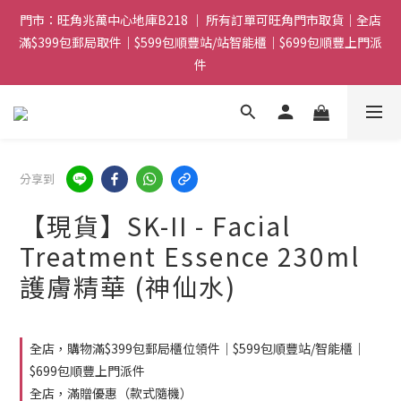
門市：旺角兆萬中心地庫B218 ｜ 所有訂單可旺角門市取貨｜全店
門市：旺角兆萬中心地庫B218 ｜ 所有訂單可旺角門市取貨｜全店
滿$399包郵局取件｜$599包順豐站/站智能櫃｜$699包順豐上門派
滿$399包郵局取件｜$599包順豐站/站智能櫃｜$699包順豐上門派
件
件
滿贈優惠🎁 滿$788送Gucci香水Sample｜ 滿$1088送Clarins 煥
顏緊緻亮肌日霜 5mL｜$1388送fwee布丁唇頰兩用霜(色號隨機)|
滿$1888送Charlotte Tilbury唇膏
分享到
門市：旺角兆萬中心地庫B218 ｜ 所有訂單可旺角門市取貨｜全店
滿$399包郵局取件｜$599包順豐站/站智能櫃｜$699包順豐上門派
【現貨】SK-II - Facial
件
Treatment Essence 230ml
護膚精華 (神仙水)
全店，購物滿$399包郵局櫃位領件｜$599包順豐站/智能櫃｜
$699包順豐上門派件
全店，滿贈優惠（款式隨機）