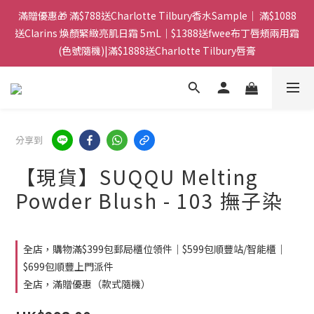
門市：旺角兆萬中心地庫B218 ｜ 所有訂單可旺角門市取貨｜全店
滿贈優惠🎁 滿$788送Charlotte Tilbury香水Sample｜ 滿$1088
滿$399包郵局取件｜$599包順豐站/站智能櫃｜$699包順豐上門派
送Clarins 煥顏緊緻亮肌日霜 5mL｜$1388送fwee布丁唇頰兩用霜
(色號隨機)|滿$1888送Charlotte Tilbury唇膏
件
門市：旺角兆萬中心地庫B218 ｜ 所有訂單可旺角門市取貨｜全店
滿$399包郵局取件｜$599包順豐站/站智能櫃｜$699包順豐上門派
件
分享到
【現貨】SUQQU Melting
Powder Blush - 103 撫子染
全店，購物滿$399包郵局櫃位領件｜$599包順豐站/智能櫃｜
$699包順豐上門派件
全店，滿贈優惠（款式隨機）