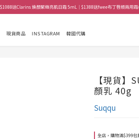
$1088送Clarins 煥顏緊緻亮肌日霜 5mL｜$1388送fwee布丁唇頰兩用霜(色號
 ｜ 所有訂單可旺角門市取貨｜全店滿$399包郵局取件｜$599包順豐站/
 ｜ 所有訂單可旺角門市取貨｜全店滿$399包郵局取件｜$599包順豐站/
現貨商品
INSTAGRAM
韓國代購
【現貨】S
顏乳 40g
Suqqu
全店，購物滿$399包