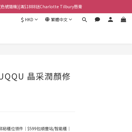
隨機)|滿$1888送Charlotte Tilbury唇膏
站智能櫃｜$699包順豐上門派件
$
HKD
繁體中文
站智能櫃｜$699包順豐上門派件
立即購買
UQQU 晶采潤顏修
郵局櫃位領件｜$599包順豐站/智能櫃｜