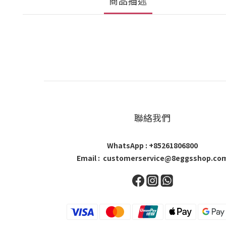
商品描述
聯絡我們
WhatsApp : +85261806800
Email : customerservice@8eggsshop.co