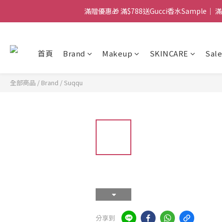
滿贈優惠🎁 滿$788送Gucci香水Sample｜ 滿
門市：旺角兆萬中心地庫B218
門市：旺角兆萬中心地庫B218
首頁
Brand
Makeup
SKINCARE
Sale
全部商品
/
Brand
/
Suqqu
分享到