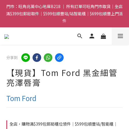
門市：旺角兆萬中心地庫B218 ｜ 所有訂單可旺角門市取貨｜全店
門市：旺角兆萬中心地庫B218 ｜ 所有訂單可旺角門市取貨｜全店
滿$399包郵局取件｜$599包順豐站/站智能櫃｜$699包順豐上門派
滿$399包郵局取件｜$599包順豐站/站智能櫃｜$699包順豐上門派
件
件
滿贈優惠🎁 滿$788送Gucci香水Sample｜ 滿$1088送Clarins 煥
顏緊緻亮肌日霜 5mL｜$1388送fwee布丁唇頰兩用霜(色號隨機)|
滿$1888送Charlotte Tilbury唇膏
分享到
門市：旺角兆萬中心地庫B218 ｜ 所有訂單可旺角門市取貨｜全店
滿$399包郵局取件｜$599包順豐站/站智能櫃｜$699包順豐上門派
【現貨】Tom Ford 黑金細管
件
亮澤唇膏
Tom Ford
全店，購物滿$399包郵局櫃位領件｜$599包順豐站/智能櫃｜