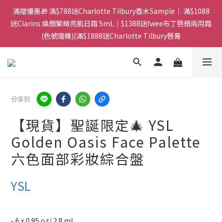
門市：旺角兆萬中心地庫B218 ｜ 所有訂單可旺角門市取貨｜全店
滿贈優惠🎁 滿$788送Charlotte Tilbury香水Sample｜ 滿$1088
滿$399包郵局取件｜$599包順豐站/站智能櫃｜$699包順豐上門派
送Clarins 煥顏緊緻亮肌日霜 5mL｜$1388送fwee布丁唇頰兩用霜
(色號隨機)|滿$1888送Charlotte Tilbury唇膏
件
門市：旺角兆萬中心地庫B218 ｜ 所有訂單可旺角門市取貨｜全店
滿$399包郵局取件｜$599包順豐站/站智能櫃｜$699包順豐上門派
件
分享到
【現貨】聖誕限定🎄 YSL
Golden Oasis Face Palette
六色面部彩妝綜合盤
YSL
- 6 x 0.95 oz/ 2.8 mL