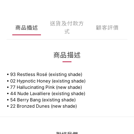
送貨及付款方
商品描述
顧客評價
式
商品描述
• 93 Restless Rosé (existing shade) 
• 02 Hypnotic Honey (existing shade) 
• 77 Hallucinating Pink (new shade)
• 44 Nude Lavalliere (existing shade) 
• 54 Berry Bang (existing shade) 
• 22 Bronzed Dunes (new shade) 