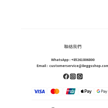
聯絡我們
WhatsApp : +85261806800
Email : customerservice@8eggsshop.co