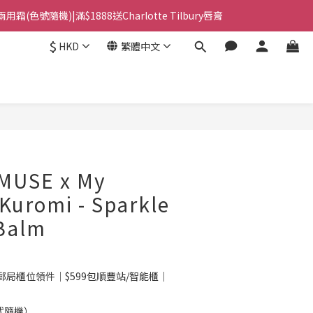
用霜(色號隨機)|滿$1888送Charlotte Tilbury唇膏
站智能櫃｜$699包順豐上門派件
$
HKD
繁體中文
站智能櫃｜$699包順豐上門派件
立即購買
USE x My
Kuromi - Sparkle
 Balm
郵局櫃位領件｜$599包順豐站/智能櫃｜
式隨機）