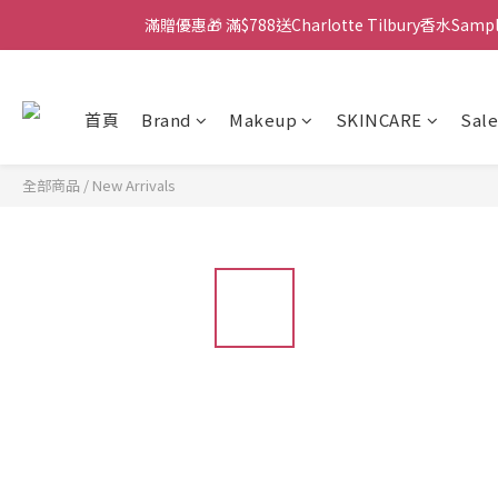
滿贈優惠🎁 滿$788送Charlotte Tilbury香水Sa
門市：旺角兆萬中心地庫B218
門市：旺角兆萬中心地庫B218
首頁
Brand
Makeup
SKINCARE
Sale
全部商品
/
New Arrivals