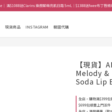
mple｜ 滿$1088送Clarins 煥顏緊緻亮肌日霜 5mL｜$1388送fwee布丁唇頰兩
 ｜ 所有訂單可旺角門市取貨｜全店滿$399包郵局取件｜$599包順豐站/
 ｜ 所有訂單可旺角門市取貨｜全店滿$399包郵局取件｜$599包順豐站/
現貨商品
INSTAGRAM
韓國代購
【現貨】AM
Melody & 
Soda Lip
全店，購物滿$399包
$699包順豐上門派件
全店，滿贈優惠（款