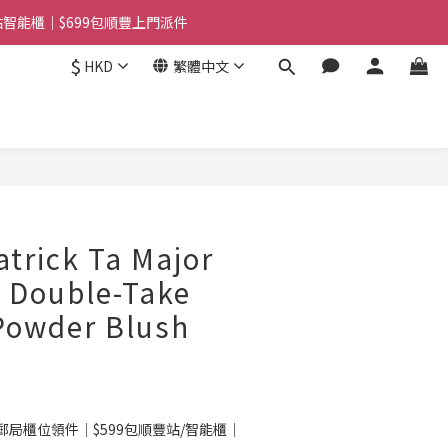
站智能櫃｜$699包順豐上門派件
站智能櫃｜$699包順豐上門派件
$
HKD
繁體中文
用霜(色號隨機)|滿$1888送Charlotte Tilbury唇膏
站智能櫃｜$699包順豐上門派件
立即購買
ick Ta Major
 Double-Take
Powder Blush
郵局櫃位領件｜$599包順豐站/智能櫃｜