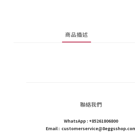
商品描述
聯絡我們
WhatsApp : +85261806800
Email : customerservice@8eggsshop.co