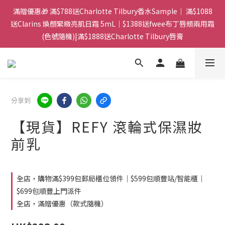
門市：旺角兆萬中心地庫B218 ｜ 所有訂單可旺角門市取貨｜全店
滿贈優惠🎁 滿$788送Charlotte Tilbury香水Sample｜ 滿$1088
滿$399包郵局取件｜$599包順豐站/站智能櫃｜$699包順豐上門派
送Clarins 煥顏緊緻亮肌日霜 5mL｜$1388送fwee布丁唇頰兩用霜
(色號隨機)|滿$1888送Charlotte Tilbury唇膏
件
門市：旺角兆萬中心地庫B218 ｜ 所有訂單可旺角門市取貨｜全店
滿$399包郵局取件｜$599包順豐站/站智能櫃｜$699包順豐上門派
件
分享到
【現貨】REFY 滾輪式保濕妝
前乳
全店，購物滿$399包郵局櫃位領件｜$599包順豐站/智能櫃｜
$699包順豐上門派件
全店，滿贈優惠（款式隨機）