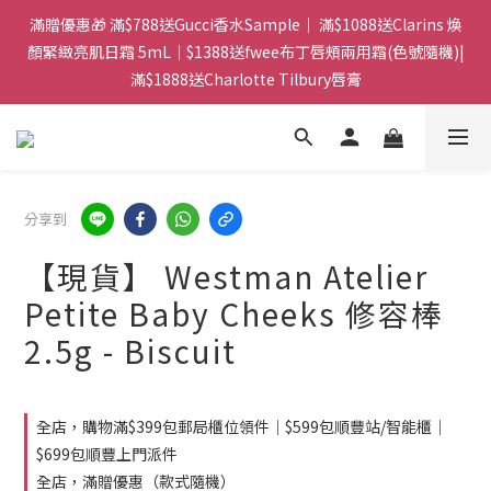
門市：旺角兆萬中心地庫B218 ｜ 所有訂單可旺角門市取貨｜全店
滿贈優惠🎁 滿$788送Gucci香水Sample｜ 滿$1088送Clarins 煥
滿$399包郵局取件｜$599包順豐站/站智能櫃｜$699包順豐上門派
顏緊緻亮肌日霜 5mL｜$1388送fwee布丁唇頰兩用霜(色號隨機)|
滿$1888送Charlotte Tilbury唇膏
件
門市：旺角兆萬中心地庫B218 ｜ 所有訂單可旺角門市取貨｜全店
滿$399包郵局取件｜$599包順豐站/站智能櫃｜$699包順豐上門派
件
分享到
【現貨】 Westman Atelier
Petite Baby Cheeks 修容棒
2.5g - Biscuit
全店，購物滿$399包郵局櫃位領件｜$599包順豐站/智能櫃｜
$699包順豐上門派件
全店，滿贈優惠（款式隨機）