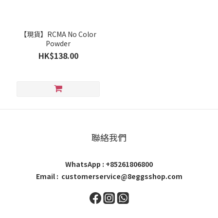
【現貨】RCMA No Color
Powder
HK$138.00
聯絡我們
WhatsApp : +85261806800
Email : customerservice@8eggsshop.com