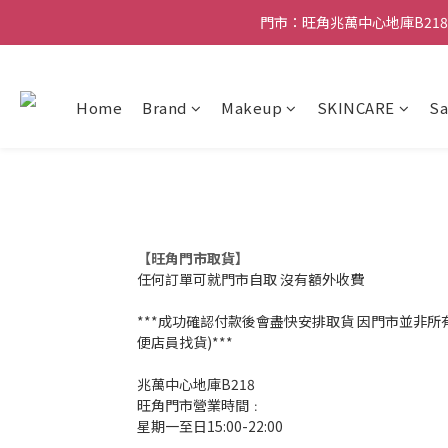
門市：旺角兆萬中心地庫B218
門市：旺角兆萬中心地庫B218
滿贈優惠🎁 滿$788送Charlotte Tilbury香水Sa
Home
Brand
Makeup
SKINCARE
Sa
門市：旺角兆萬中心地庫B218
【旺角門市取貨】
任何訂單可就門市自取 沒有額外收費
***成功確認付款後會盡快安排取貨 因門市並非所
便店員找貨)***
兆萬中心地庫B218
旺角門市營業時間﹕
星期一至日15:00-22:00