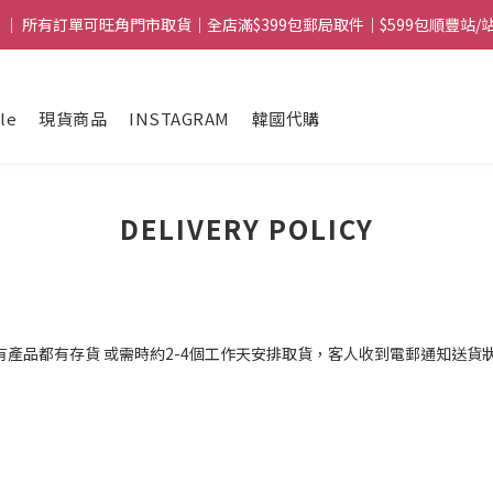
 ｜ 所有訂單可旺角門市取貨｜全店滿$399包郵局取件｜$599包順豐站/
 ｜ 所有訂單可旺角門市取貨｜全店滿$399包郵局取件｜$599包順豐站/
mple｜ 滿$1088送Clarins 煥顏緊緻亮肌日霜 5mL｜$1388送fwee布丁唇頰兩
le
現貨商品
INSTAGRAM
韓國代購
 ｜ 所有訂單可旺角門市取貨｜全店滿$399包郵局取件｜$599包順豐站/
DELIVERY POLICY
有產品都有存貨 或需時約2-4個工作天安排取貨，客人收到電郵通知送貨