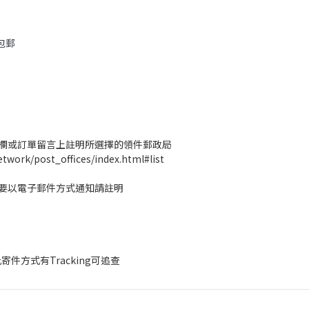
包郵
欄或訂單留言上註明所選擇的領件郵政局
work/post_offices/index.html#list
需要以電子郵件方式通知請註明
方式有Tracking可追查