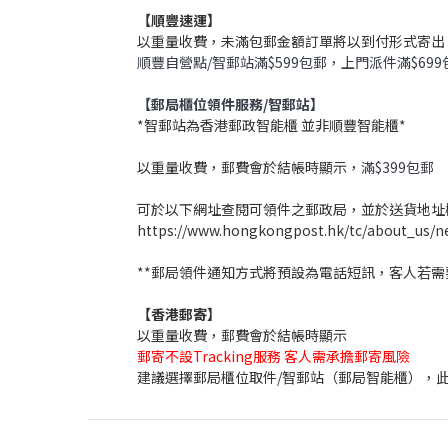
【順豐速運】
以重量收費，未滿包郵金額訂單將以到付形式寄出
順豐自營點/智郵站滿$599包郵，上門派件滿$699
【郵局櫃位領件服務/智郵站】
*智郵站為香港郵政智能櫃 並非順豐智能櫃*
以重量收費，郵費會於結帳時顯示，
滿$399包郵
可於以下網址查閱可領件之郵政局，並於送貨地址
https://www.hongkongpost.hk/tc/about_us/net
**郵局領件通知方式將預設為電話短訊，客人若
【香港郵寄】
以重量收費，郵費會於結帳時顯示
郵寄不設Tracking服務 客人需承擔郵寄風險
建議選擇郵局櫃位取件/智郵站（郵局智能櫃），此寄件