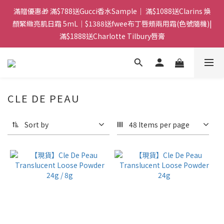
門市：旺角兆萬中心地庫B218 ｜ 所有訂單可旺角門市取貨｜全店
滿贈優惠🎁 滿$788送Gucci香水Sample｜ 滿$1088送Clarins 煥
滿$399包郵局取件｜$599包順豐站/站智能櫃｜$699包順豐上門派
顏緊緻亮肌日霜 5mL｜$1388送fwee布丁唇頰兩用霜(色號隨機)|
滿$1888送Charlotte Tilbury唇膏
件
門市：旺角兆萬中心地庫B218 ｜ 所有訂單可旺角門市取貨｜全店
滿$399包郵局取件｜$599包順豐站/站智能櫃｜$699包順豐上門派
件
CLE DE PEAU
Sort by
48 Items per page