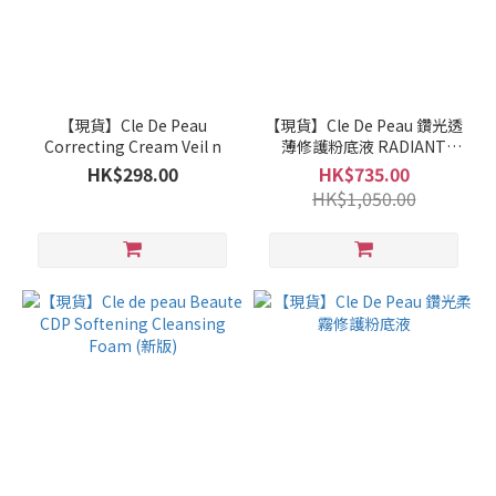
【現貨】Cle De Peau
【現貨】Cle De Peau 鑽光透
Correcting Cream Veil n
薄修護粉底液 RADIANT
FLUID FOUNDATION
HK$298.00
HK$735.00
NATURAL
HK$1,050.00