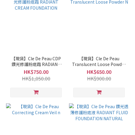
【現貨】Cle De Peau CDP
【現貨】Cle De Peau
鑽光修護粉底霜 RADIANT
Translucent Loose Powder
CREAM FOUNDATION
N
HK$750.00
HK$650.00
HK$1,050.00
HK$900.00