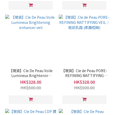
【現貨】Cle De Peau Voile
【現貨】Cle de Peau PORE-
Lumineux Brightening
REFINING MATTIFYING
enhancer veil
VEIL│粧前乳霜 (柔霧啞緻)
HK$328.00
HK$328.00
HK$500.00
HK$500.00