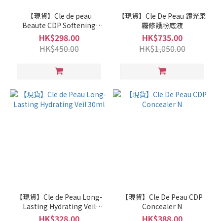
【現貨】Cle de peau
【現貨】Cle De Peau 鑽光柔
Beaute CDP Softening
霧修護粉底液
Cleansing Foam (新版)
HK$298.00
HK$735.00
HK$450.00
HK$1,050.00
【現貨】Cle de Peau Long-
【現貨】Cle De Peau CDP
Lasting Hydrating Veil
Concealer N
30ml
HK$328.00
HK$388.00