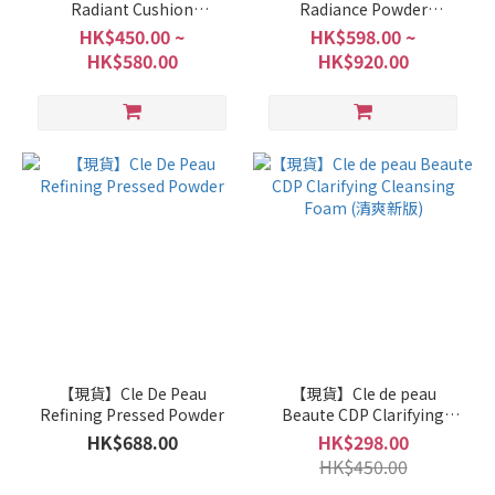
Radiant Cushion
Radiance Powder
Foundation Dewy
Foundation
HK$450.00 ~
HK$598.00 ~
HK$580.00
HK$920.00
【現貨】Cle De Peau
【現貨】Cle de peau
Refining Pressed Powder
Beaute CDP Clarifying
Cleansing Foam (清爽新版)
HK$688.00
HK$298.00
HK$450.00