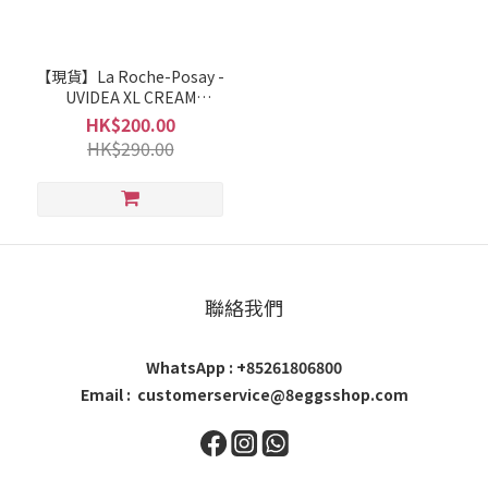
【現貨】La Roche-Posay -
UVIDEA XL CREAM
(TINTED) 每日高效隔離乳
HK$200.00
(膚色)
HK$290.00
聯絡我們
WhatsApp : +85261806800
Email : customerservice@8eggsshop.com