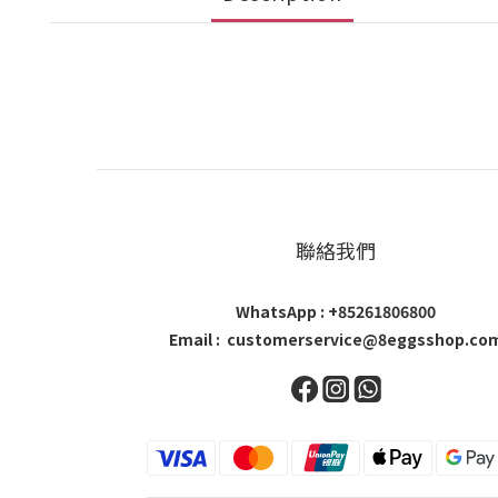
聯絡我們
WhatsApp : +85261806800
Email : customerservice@8eggsshop.co