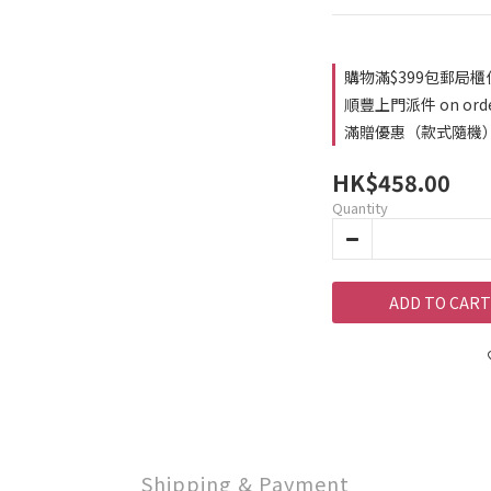
購物滿$399包郵局櫃
順豐上門派件 on ord
滿贈優惠（款式隨機） o
HK$458.00
Quantity
ADD TO CART
Shipping & Payment