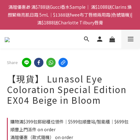
門市：旺角兆萬中心地庫B218 ｜ 所有訂單可旺角門市取貨｜全店
滿贈優惠🎁 滿$788送Gucci香水Sample｜ 滿$1088送Clarins 煥
滿$399包郵局取件｜$599包順豐站/站智能櫃｜$699包順豐上門派
顏緊緻亮肌日霜 5mL｜$1388送fwee布丁唇頰兩用霜(色號隨機)|
滿$1888送Charlotte Tilbury唇膏
件
門市：旺角兆萬中心地庫B218 ｜ 所有訂單可旺角門市取貨｜全店
滿$399包郵局取件｜$599包順豐站/站智能櫃｜$699包順豐上門派
件
Share
【現貨】 Lunasol Eye
Coloration Special Edition
EX04 Beige in Bloom
購物滿$399包郵局櫃位領件｜$599包順豐站/智能櫃｜$699包
順豐上門派件 on order
滿贈優惠（款式隨機） on order