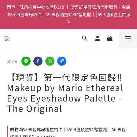
門市：旺角兆萬中心地庫B218 ｜ 所有訂單可旺角門市取貨｜全店
門市：旺角兆萬中心地庫B218 ｜ 所有訂單可旺角門市取貨｜全店
滿$399包郵局取件｜$599包順豐站/站智能櫃｜$699包順豐上門派
滿$399包郵局取件｜$599包順豐站/站智能櫃｜$699包順豐上門派
件
件
滿贈優惠🎁 滿$788送Gucci香水Sample｜ 滿$1088送Clarins 煥
顏緊緻亮肌日霜 5mL｜$1388送fwee布丁唇頰兩用霜(色號隨機)|
滿$1688送WAKEMAKE 16色眼影盤
Share
門市：旺角兆萬中心地庫B218 ｜ 所有訂單可旺角門市取貨｜全店
滿$399包郵局取件｜$599包順豐站/站智能櫃｜$699包順豐上門派
【現貨】第一代限定色回歸‼️
件
Makeup by Mario Ethereal
Eyes Eyeshadow Palette -
The Original
購物滿$399包郵局櫃位領件｜$599包順豐站/智能櫃｜$699包