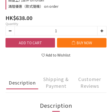
順豐上門派件 on order
滿贈優惠（款式隨機） on order
HK$638.00
Quantity
ADD TO CART
BUY NOW
Add to Wishlist
Shipping &
Customer
Description
Payment
Reviews
Description