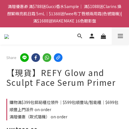
門市：旺角兆萬中心地庫B218 ｜ 所有訂單可旺角門市取貨｜全店
滿贈優惠🎁 滿$788送Gucci香水Sample｜ 滿$1088送Clarins 煥
滿$399包郵局取件｜$599包順豐站/站智能櫃｜$699包順豐上門派
顏緊緻亮肌日霜 5mL｜$1388送fwee布丁唇頰兩用霜(色號隨機)|
滿$1688送WAKEMAKE 16色眼影盤
件
門市：旺角兆萬中心地庫B218 ｜ 所有訂單可旺角門市取貨｜全店
滿$399包郵局取件｜$599包順豐站/站智能櫃｜$699包順豐上門派
件
Share
【現貨】REFY Glow and
Sculpt Face Serum Primer
購物滿$399包郵局櫃位領件｜$599包順豐站/智能櫃｜$699包
順豐上門派件 on order
滿贈優惠（款式隨機） on order