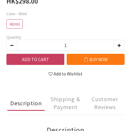
HK$298.00
Color
: 40ml
40ml
Quantity
ADD TO CART
BUY NOW
Add to Wishlist
Shipping &
Customer
Description
Payment
Reviews
Description