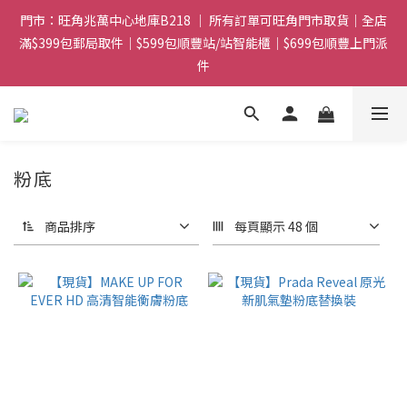
滿$399包郵局取件｜$599包順豐站/站智能櫃｜$699包順豐上門派
門市：旺角兆萬中心地庫B218 ｜ 所有訂單可旺角門市取貨｜全店
件
滿$399包郵局取件｜$599包順豐站/站智能櫃｜$699包順豐上門派
件
滿贈優惠🎁 滿$788送Gucci香水Sample｜ 滿$1088送Clarins 煥
顏緊緻亮肌日霜 5mL｜$1388送fwee布丁唇頰兩用霜(色號隨機)|
滿$1688送WAKEMAKE 16色眼影盤
門市：旺角兆萬中心地庫B218 ｜ 所有訂單可旺角門市取貨｜全店
粉底
滿$399包郵局取件｜$599包順豐站/站智能櫃｜$699包順豐上門派
件
商品排序
每頁顯示 48 個