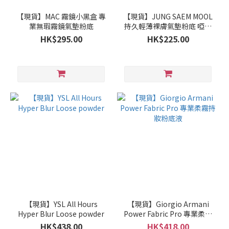
【現貨】MAC 霧鏡小黑盒 專
【現貨】JUNG SAEM MOOL
業無瑕霧鏡氣墊粉底
持久輕薄裸膚氣墊粉底 啞光
版 (包替換裝)
HK$295.00
HK$225.00
【現貨】YSL All Hours
【現貨】Giorgio Armani
Hyper Blur Loose powder
Power Fabric Pro 專業柔霧
持妝粉底液
HK$438.00
HK$418.00