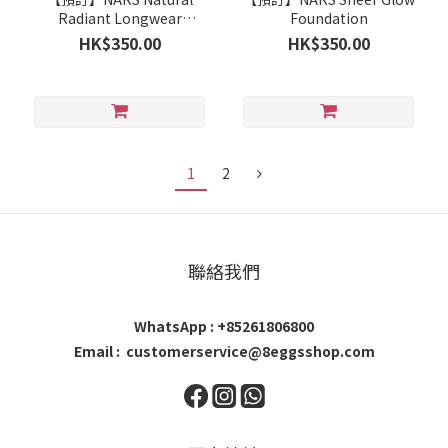
Radiant Longwear
Foundation
Foundation
HK$350.00
HK$350.00
1
2
聯絡我們
WhatsApp : +85261806800
Email : customerservice@8eggsshop.com