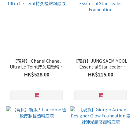
【現貨】 Chanel Chanel
【預訂】JUNG SAEM MOOL
Ultra Le Teint持久啞緻粉底
Essential Star-cealer
液
Foundation
HK$528.00
HK$215.00