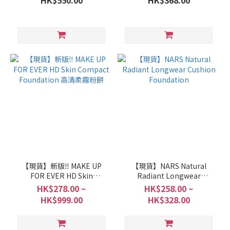
HK$550.00
HK$368.00
【現貨】新版‼️ MAKE UP
【現貨】NARS Natural
FOR EVER HD Skin
Radiant Longwear
Compact Foundation 高清
Cushion Foundation
HK$278.00 ~
HK$258.00 ~
柔霧粉餅
HK$999.00
HK$328.00