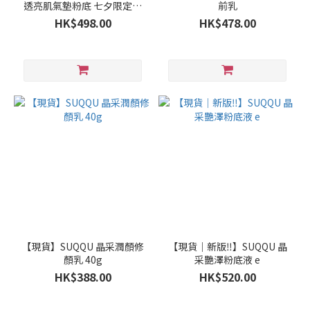
透亮肌氣墊粉底 七夕限定包
前乳
裝
HK$498.00
HK$478.00
【現貨】SUQQU 晶采潤顏修
【現貨｜新版‼️】SUQQU 晶
顏乳 40g
采艷澤粉底液 e
HK$388.00
HK$520.00