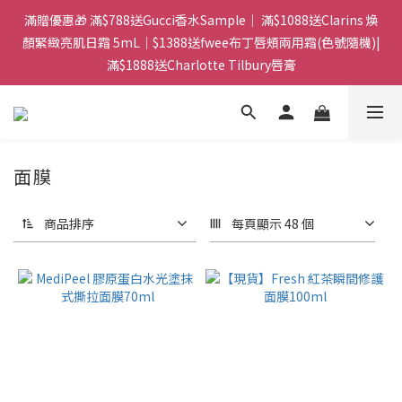
門市：旺角兆萬中心地庫B218 ｜ 所有訂單可旺角門市取貨｜全店
滿贈優惠🎁 滿$788送Gucci香水Sample｜ 滿$1088送Clarins 煥
滿$399包郵局取件｜$599包順豐站/站智能櫃｜$699包順豐上門派
顏緊緻亮肌日霜 5mL｜$1388送fwee布丁唇頰兩用霜(色號隨機)|
滿$1888送Charlotte Tilbury唇膏
件
門市：旺角兆萬中心地庫B218 ｜ 所有訂單可旺角門市取貨｜全店
滿$399包郵局取件｜$599包順豐站/站智能櫃｜$699包順豐上門派
件
面膜
商品排序
每頁顯示 48 個