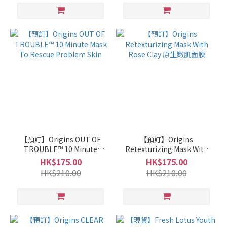
【預訂】Origins OUT OF
【預訂】Origins
TROUBLE™ 10 Minute
Retexturizing Mask With
Mask To Rescue Problem
Rose Clay 原生嫩肌面膜
HK$175.00
HK$175.00
Skin
HK$210.00
HK$210.00