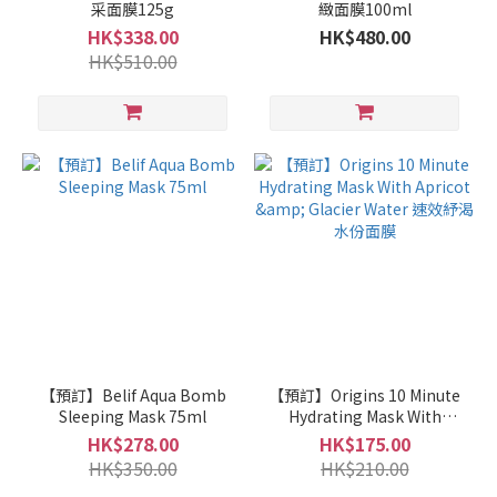
采面膜125g
緻面膜100ml
HK$338.00
HK$480.00
HK$510.00
【預訂】Belif Aqua Bomb
【預訂】Origins 10 Minute
Sleeping Mask 75ml
Hydrating Mask With
Apricot & Glacier Water 速
HK$278.00
HK$175.00
效紓渴水份面膜
HK$350.00
HK$210.00