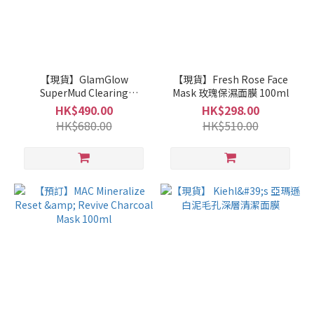
【現貨】GlamGlow
【現貨】Fresh Rose Face
SuperMud Clearing
Mask 玫瑰保濕面膜 100ml
Treatment Mask 100g
HK$490.00
HK$298.00
HK$680.00
HK$510.00