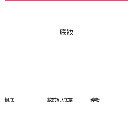
底妝
粉底
妝前乳/底霜
碎粉