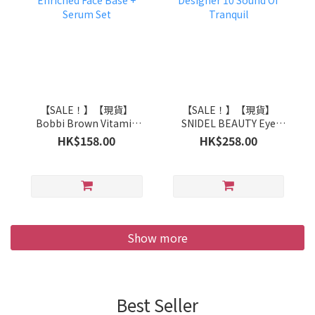
【SALE！】【現貨】
【SALE！】【現貨】
Bobbi Brown Vitamin
SNIDEL BEAUTY Eye
Enriched Face Base +
Designer 10 Sound Of
HK$158.00
HK$258.00
Serum Set
Tranquil
Show more
Best Seller