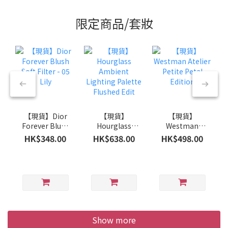
限定商品/套妝
【現貨】Dior
【現貨】
【現貨】
Forever Blush
Hourglass
Westman
Soft Filter - 05
Ambient
Atelier Petite
HK$348.00
HK$638.00
HK$498.00
Lily
Lighting
Petal Edition
Palette
Flushed Edit
Show more