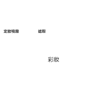
定妝噴霧
遮瑕
彩妝