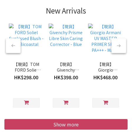
New Arrivals
【現貨】TOM
【現貨】
【現貨】
FORD Soliel
Givenchy
Giorgio
Sunkissed
Prisme Libre
Armani UV
HK$298.00
HK$398.00
HK$468.00
Blush - 02
Skin Caring
MASTER
Bicoastal
Corrector -
PRIMER SPF45
Blue
PA+++ - Mauve
Show more