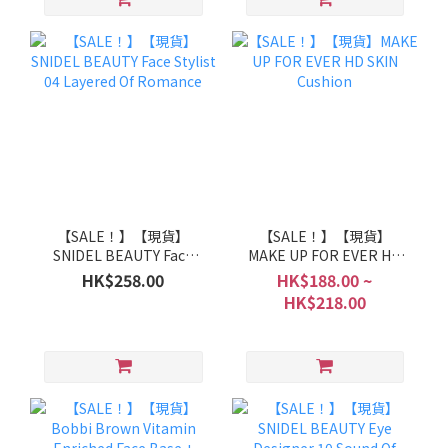
SUPER NEUTRAL
【SALE！】【現貨】
【SALE！】【現貨】
SNIDEL BEAUTY Face
MAKE UP FOR EVER HD
Stylist 04 Layered Of
SKIN Cushion
HK$258.00
HK$188.00 ~
Romance
HK$218.00