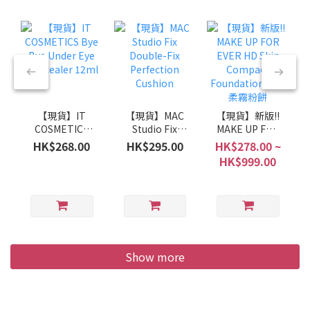
【現貨】IT
【現貨】MAC
【現貨】新版‼️
COSMETICS
Studio Fix
MAKE UP FOR
Bye Bye Under
Double-Fix
EVER HD Skin
HK$268.00
HK$295.00
HK$278.00 ~
Eye Concealer
Perfection
Compact
HK$999.00
12ml
Cushion
Foundation 高
清柔霧粉餅
Show more