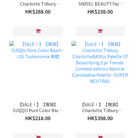
Charlotte Tilbury
SNIDEL BEAUTY Face
Airbrush Flawless
Stylist 限定色 EX08 /
HK$288.00
HK$238.00
Foundation
EX09
【SALE！】【現貨】
【SALE！】【現貨】
SUQQU Pure Color Blush
Charlotte Tilbury
- 135 Tsukanoma 束間
Charlotte's Palette Of
HK$218.00
HK$398.00
Beautifying Eye Trends:
Limited-edition Neutral
Eyeshadow Palette-