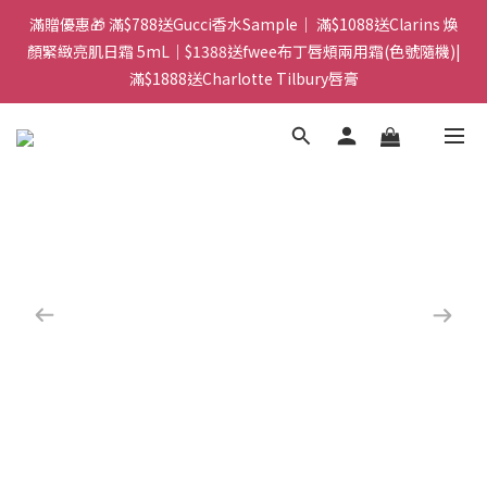
門市：旺角兆萬中心地庫B218 ｜ 所有訂單可旺角門市取貨｜全店
顏緊緻亮肌日霜 5mL｜$1388送fwee布丁唇頰兩用霜(色號隨機)|
滿$399包郵局取件｜$599包順豐站/站智能櫃｜$699包順豐上門派
滿$1888送Charlotte Tilbury唇膏
件
門市：旺角兆萬中心地庫B218 ｜ 所有訂單可旺角門市取貨｜全店
滿$399包郵局取件｜$599包順豐站/站智能櫃｜$699包順豐上門派
件