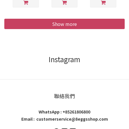
Bronzer｜Lip
Tint｜Lip
Shape｜Terry
Bag｜Towel｜
Show more
Brush
Instagram
聯絡我們
WhatsApp : +85261806800
Email : customerservice@8eggsshop.com