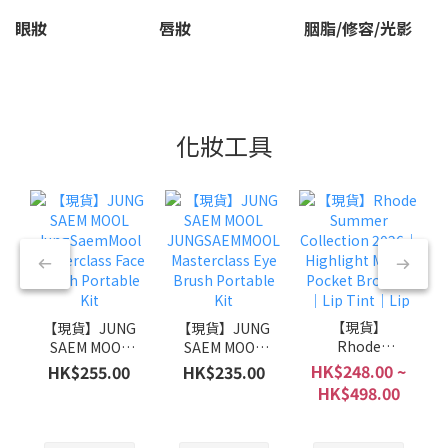
眼妝
唇妝
胭脂/修容/光影
化妝工具
【現貨】
【現貨】JUNG
【現貨】JUNG
Rhode
SAEM MOOL
SAEM MOOL
Summer
JungSaemMool
JUNGSAEMMOOL
HK$248.00 ~
HK$255.00
HK$235.00
Collection
Masterclass
Masterclass
HK$498.00
2026｜
Face Brush
Eye Brush
Highlight Milk
Portable Kit
Portable Kit
｜Pocket