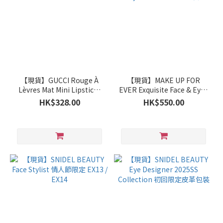
【現貨】GUCCI Rouge À
【現貨】MAKE UP FOR
Lèvres Mat Mini Lipsticks
EVER Exquisite Face & Eyes
Trio Gift Set
Tools化妝掃套裝
HK$328.00
HK$550.00