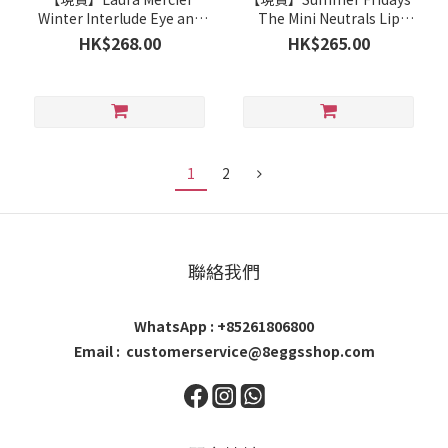
Winter Interlude Eye and
The Mini Neutrals Lip
Cheek Set
Butter Balm Set
HK$268.00
HK$265.00
1
2
聯絡我們
WhatsApp : +85261806800
Email : customerservice@8eggsshop.com