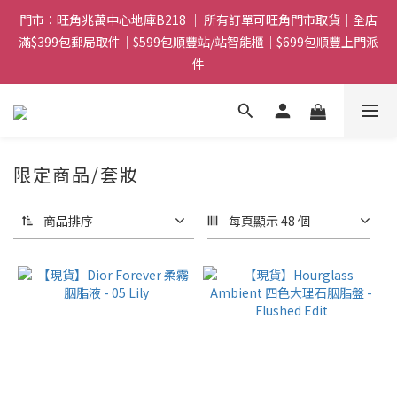
滿$399包郵局取件｜$599包順豐站/站智能櫃｜$699包順豐上門派
門市：旺角兆萬中心地庫B218 ｜ 所有訂單可旺角門市取貨｜全店
件
滿$399包郵局取件｜$599包順豐站/站智能櫃｜$699包順豐上門派
件
滿贈優惠🎁 滿$788送Gucci香水Sample｜ 滿$1088送Clarins 煥
顏緊緻亮肌日霜 5mL｜$1388送fwee布丁唇頰兩用霜(色號隨機)|
滿$1688送WAKEMAKE 16色眼影盤
門市：旺角兆萬中心地庫B218 ｜ 所有訂單可旺角門市取貨｜全店
限定商品/套妝
滿$399包郵局取件｜$599包順豐站/站智能櫃｜$699包順豐上門派
件
商品排序
每頁顯示 48 個