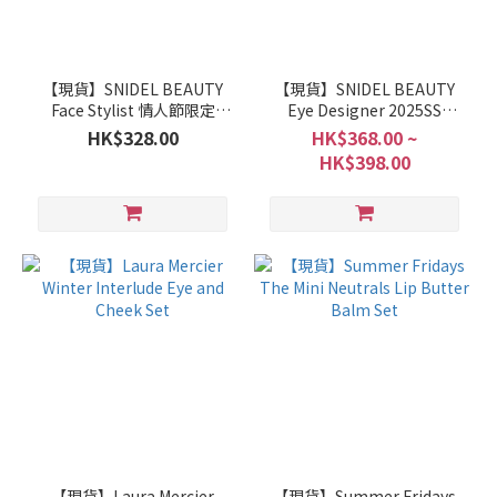
【現貨】SNIDEL BEAUTY
【現貨】SNIDEL BEAUTY
Face Stylist 情人節限定
Eye Designer 2025SS
EX13 / EX14
Collection 初回限定皮革包
HK$328.00
HK$368.00 ~
裝
HK$398.00
【現貨】Laura Mercier
【現貨】Summer Fridays