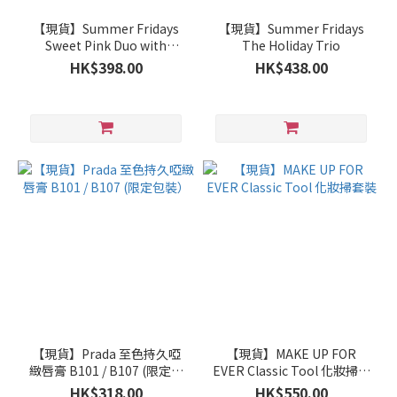
【現貨】Summer Fridays
【現貨】Summer Fridays
Sweet Pink Duo with
The Holiday Trio
Birthday Cake +
HK$398.00
HK$438.00
Strawberry Soft Serve Lip
Butter Balm
【現貨】Prada 至色持久啞
【現貨】MAKE UP FOR
緻唇膏 B101 / B107 (限定包
EVER Classic Tool 化妝掃套
裝）
裝
HK$318.00
HK$550.00