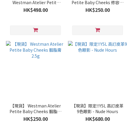
Westman Atelier Petite
Petite Baby Cheeks 修容棒
Petal Edition 套裝
2.5g - Biscuit
HK$498.00
HK$250.00
【現貨】 Westman Atelier
【現貨】限定‼️YSL 高訂皮革
Petite Baby Cheeks 胭脂膏
9色眼影 - Nude Hours
2.5g
HK$250.00
HK$680.00