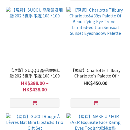
【現貨】SUQQU 晶采韻妍胭
【現貨】Charlotte Tilbury
脂 202 5夏季 限定 108 / 109
Charlotte's Palette Of
Beautifying Eye Trends:
HK$398.00 ~
HK$450.00
Limited-edition Sensual
HK$438.00
Sunset Eyeshadow Palette