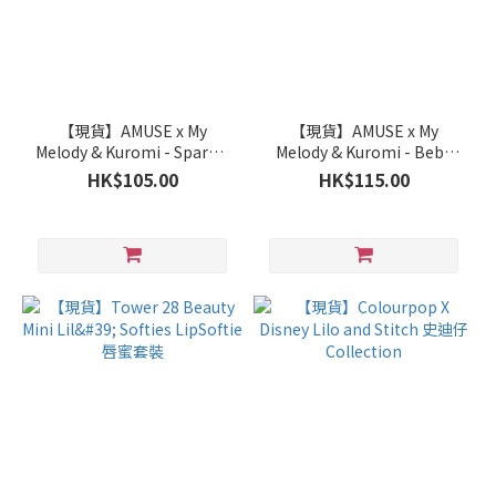
【現貨】AMUSE x My
【現貨】AMUSE x My
Melody & Kuromi - Sparkle
Melody & Kuromi - Bebe
Soda Lip Balm
Tint 唇釉
HK$105.00
HK$115.00