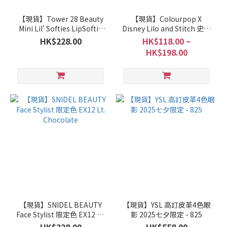
【現貨】Tower 28 Beauty
【現貨】Colourpop X
Mini Lil' Softies LipSoftie
Disney Lilo and Stitch 史迪
唇蜜套裝
仔 Collection
HK$228.00
HK$118.00 ~
HK$198.00
【現貨】SNIDEL BEAUTY
【現貨】YSL 高訂皮革4色眼
Face Stylist 限定色 EX12 Lt.
影 2025七夕限定 - 825
Chocolate