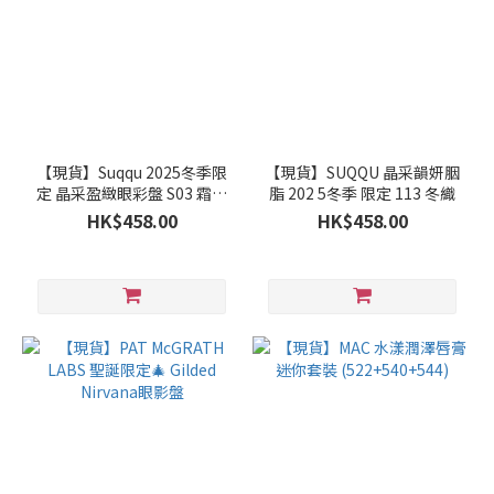
【現貨】Suqqu 2025冬季限
【現貨】SUQQU 晶采韻妍胭
定 晶采盈緻眼彩盤 S03 霜来
脂 202 5冬季 限定 113 冬織
Sourai
HK$458.00
HK$458.00