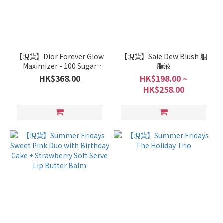
【現貨】Dior Forever Glow
【現貨】Saie Dew Blush 胭
Maximizer - 100 Sugar
脂液
Icing 限定色
HK$368.00
HK$198.00 ~
HK$258.00