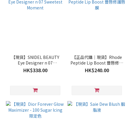
【現貨】SNIDEL BEAUTY
【正品代購｜現貨】Rhode
Eye Designer n 07
Peptide Lip Boost 豐唇修護
Sweetest Moment
唇膜
HK$338.00
HK$240.00